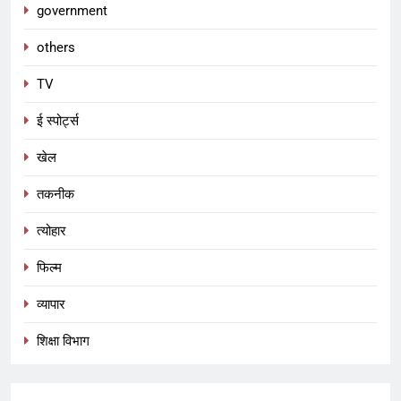
government
others
TV
ई स्पोर्ट्स
5
खेल
तमिल फिल्म इंडस्ट्री का सबसे महंगा
तकनीक
सितारा
फिल्म
त्योहार
फिल्म
6
विश्वामित्र की वंशावली – कौशिक वंश का
व्यापार
इतिहास और रहस्य
शिक्षा विभाग
DHARM
7