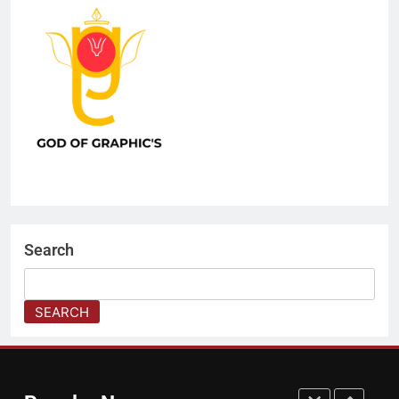
विश्वामित्र कौन थे? | महर्षि विश्वामित्र की
जीवन कथा हिंदी में
DHARM
8
हर बच्चे की मुस्कान में बसता है भारत का
भविष्य Children’s Day 2025
त्योहार
1
🌾 बिहू: असम की आत्मा, संस्कृति और
Search
कृषि का महाउत्सव🌾
त्योहार
SEARCH
2
All International महिला क्रिकेट
कप्तान: –Biography