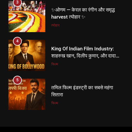
3
4
✨ओणम — केरल का रंगीन और समृद्ध
King Of Indian Film Industry:
harvest त्योहार ✨
शाहरुख खान, दिलीप कुमार, और दादा
त्योहार
साहब फाल्के।
फिल्म
4
5
King Of Indian Film Industry:
तमिल फिल्म इंडस्ट्री का सबसे महंगा
शाहरुख खान, दिलीप कुमार, और दादा
सितारा
साहब फाल्के।
फिल्म
फिल्म
5
6
तमिल फिल्म इंडस्ट्री का सबसे महंगा
विश्वामित्र की वंशावली – कौशिक वंश का
सितारा
इतिहास और रहस्य
फिल्म
DHARM
6
7
विश्वामित्र की वंशावली – कौशिक वंश का