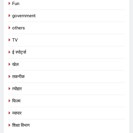
Fun
government
others
TV
ई स्पोर्ट्स
खेल
तकनीक
5
त्योहार
तमिल फिल्म इंडस्ट्री का सबसे महंगा
सितारा
फिल्म
फिल्म
व्यापार
6
शिक्षा विभाग
विश्वामित्र की वंशावली – कौशिक वंश का