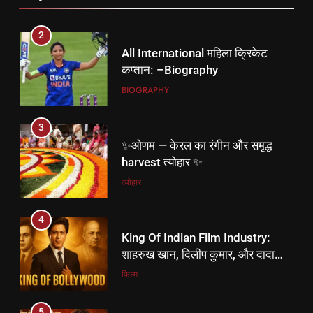
2
All International महिला क्रिकेट
कप्तान: –Biography
BIOGRAPHY
3
✨ओणम — केरल का रंगीन और समृद्ध
harvest त्योहार ✨
त्योहार
4
King Of Indian Film Industry:
शाहरुख खान, दिलीप कुमार, और दादा
साहब फाल्के।
फिल्म
5