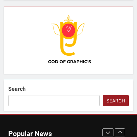
इतिहास और रहस्य
DHARM
7
विश्वामित्र कौन थे? | महर्षि विश्वामित्र की
जीवन कथा हिंदी में
DHARM
8
हर बच्चे की मुस्कान में बसता है भारत का
भविष्य Children’s Day 2025
Search
त्योहार
SEARCH
1
🌾 बिहू: असम की आत्मा, संस्कृति और
कृषि का महाउत्सव🌾
Popular News
त्योहार