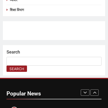
शिक्षा विभाग
8
हर बच्चे की मुस्कान में बसता है भारत का
भविष्य Children’s Day 2025
त्योहार
1
🌾 बिहू: असम की आत्मा, संस्कृति और
Search
कृषि का महाउत्सव🌾
त्योहार
SEARCH
2
All International महिला क्रिकेट
कप्तान: –Biography
Popular News
BIOGRAPHY