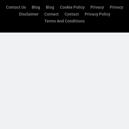
त्योहार
Contact Us
Blog
Blog
Cookie Policy
Privacy
Privacy
8
Disclaimer
Contact
Contact
Privacy Policy
हर बच्चे की मुस्कान में बसता है भारत का
Terms And Conditions
भविष्य Children’s Day 2025
त्योहार
1
🌾 बिहू: असम की आत्मा, संस्कृति और
कृषि का महाउत्सव🌾
त्योहार
2
All International महिला क्रिकेट
कप्तान: –Biography
BIOGRAPHY
3