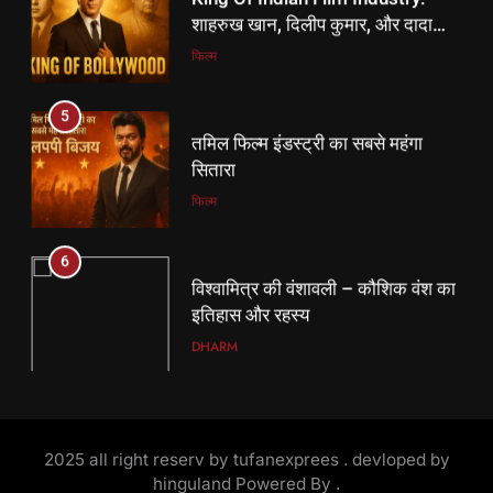
तमिल फिल्म इंडस्ट्री का सबसे महंगा
शाहरुख खान, दिलीप कुमार, और दादा
सितारा
साहब फाल्के।
फिल्म
फिल्म
5
6
तमिल फिल्म इंडस्ट्री का सबसे महंगा
विश्वामित्र की वंशावली – कौशिक वंश का
सितारा
इतिहास और रहस्य
फिल्म
DHARM
6
7
विश्वामित्र की वंशावली – कौशिक वंश का
विश्वामित्र कौन थे? | महर्षि विश्वामित्र की
इतिहास और रहस्य
जीवन कथा हिंदी में
DHARM
DHARM
7
8
विश्वामित्र कौन थे? | महर्षि विश्वामित्र की
हर बच्चे की मुस्कान में बसता है भारत का
जीवन कथा हिंदी में
2025 all right reserv by tufanexprees . devloped by
भविष्य Children’s Day 2025
DHARM
hinguland Powered By
.