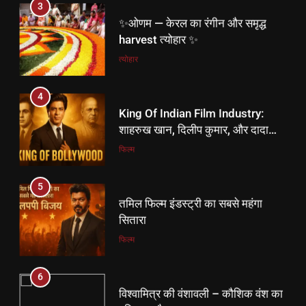
3
✨ओणम — केरल का रंगीन और समृद्ध
harvest त्योहार ✨
त्योहार
4
King Of Indian Film Industry:
शाहरुख खान, दिलीप कुमार, और दादा
साहब फाल्के।
फिल्म
5
तमिल फिल्म इंडस्ट्री का सबसे महंगा
सितारा
फिल्म
5
6
तमिल फिल्म इंडस्ट्री का सबसे महंगा
विश्वामित्र की वंशावली – कौशिक वंश का
सितारा
इतिहास और रहस्य