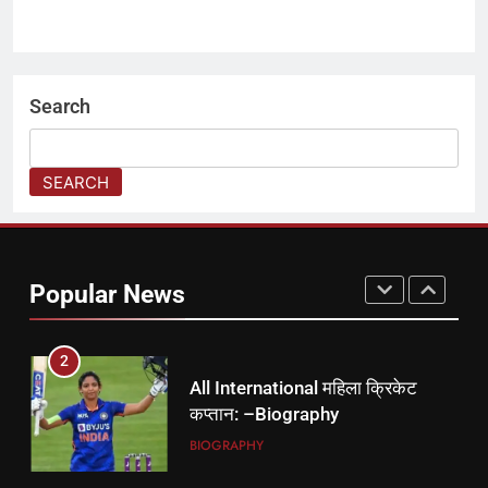
त्योहार
1
🌾 बिहू: असम की आत्मा, संस्कृति और
Search
कृषि का महाउत्सव🌾
त्योहार
SEARCH
2
All International महिला क्रिकेट
कप्तान: –Biography
Popular News
BIOGRAPHY
3
✨ओणम — केरल का रंगीन और समृद्ध
harvest त्योहार ✨
त्योहार