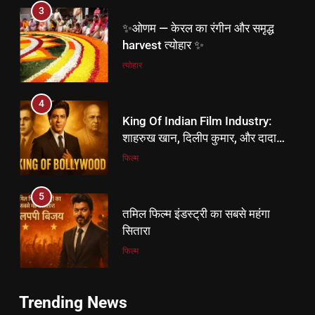
4
King Of Indian Film Industry:
शाहरुख खान, दिलीप कुमार, और दादा
साहब फाल्के।
फिल्म
5
तमिल फिल्म इंडस्ट्री का सबसे महंगा
सितारा
फिल्म
5
6
तमिल फिल्म इंडस्ट्री का सबसे महंगा
विश्वामित्र की वंशावली – कौशिक वंश का
सितारा
इतिहास और रहस्य
फिल्म
DHARM
6
7
विश्वामित्र की वंशावली – कौशिक वंश का
Trending News
विश्वामित्र कौन थे? | महर्षि विश्वामित्र की
इतिहास और रहस्य